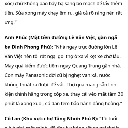
xóc) chứ không báo bậy bạ sang bo mạch để lấy thêm
tiền. Sửa xong máy chạy êm ru, giá cả rõ ràng nên rất
ưng.”
Anh Phúc (Mặt tiền đường Lê Văn Việt, gần ngã
ba Đình Phong Phú):
“Nhà ngay trục đường lớn Lê
Văn Việt nên tôi rất ngại gọi thợ ở xa vì kẹt xe chờ lâu.
May quá kiếm được tiệm ngay Quang Trung gần nhà.
Con máy Panasonic đời cũ bị nghẹt van xả, nước
không thoát ra được để vắt. Thợ qua mang sẵn linh
kiện chính hãng trong cốp xe, thay cái vèo mất tầm 30
phút là xong xuôi, có dán tem bảo hành đàng hoàng.”
Cô Lan (Khu vực chợ Tăng Nhơn Phú B):
“Tôi tuổi
già ở nhà một mình, đồ đạc hư hỏng rất sợ gọi thợ lạ