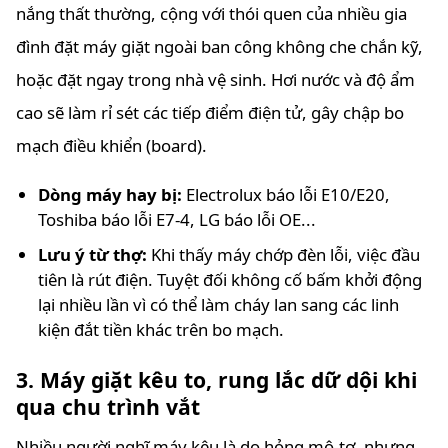
nắng thất thường, cộng với thói quen của nhiều gia
đình đặt máy giặt ngoài ban công không che chắn kỹ,
hoặc đặt ngay trong nhà vệ sinh. Hơi nước và độ ẩm
cao sẽ làm rỉ sét các tiếp điểm điện tử, gây chập bo
mạch điều khiển (board).
Dòng máy hay bị:
Electrolux báo lỗi E10/E20,
Toshiba báo lỗi E7-4, LG báo lỗi OE...
Lưu ý từ thợ:
Khi thấy máy chớp đèn lỗi, việc đầu
tiên là rút điện. Tuyệt đối không cố bấm khởi động
lại nhiều lần vì có thể làm cháy lan sang các linh
kiện đắt tiền khác trên bo mạch.
3. Máy giặt kêu to, rung lắc dữ dội khi
qua chu trình vắt
Nhiều người nghĩ máy kêu là do hỏng mô-tơ, nhưng