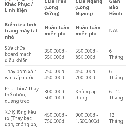
Cửa Trên
Cửa Ngang
Gian
Khắc Phục /
(Lồng
(Lồng
Bảo
Linh Kiện
Đứng)
Ngang)
Hành
Kiểm tra tình
Hoàn toàn
Hoàn toàn
trạng máy tại
N/A
miễn phí
miễn phí
nhà
Sửa chữa
350.000đ -
550.000đ -
6
board mạch
550.000đ
850.000đ
Tháng
điều khiển
Thay bơm xả /
250.000đ -
450.000đ -
6
van cấp nước
450.000đ
700.000đ
Tháng
Phục hồi / Thay
300.000đ -
Không áp
6 - 12
thế nhún,
500.000đ
dụng
Tháng
quang treo
Xử lý lồng kêu
450.000đ -
900.000đ -
12
to (Thay bạc
750.000đ
1.500.000đ
Tháng
đạn, chảng ba)