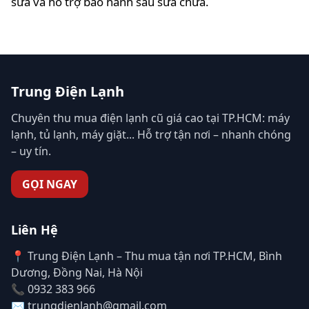
sửa và hỗ trợ bảo hành sau sửa chữa.
Trung Điện Lạnh
Chuyên thu mua điện lạnh cũ giá cao tại TP.HCM: máy
lạnh, tủ lạnh, máy giặt... Hỗ trợ tận nơi – nhanh chóng
– uy tín.
GỌI NGAY
Liên Hệ
📍 Trung Điện Lạnh – Thu mua tận nơi TP.HCM, Bình
Dương, Đồng Nai, Hà Nội
📞 0932 383 966
✉️ trungdienlanh@gmail.com