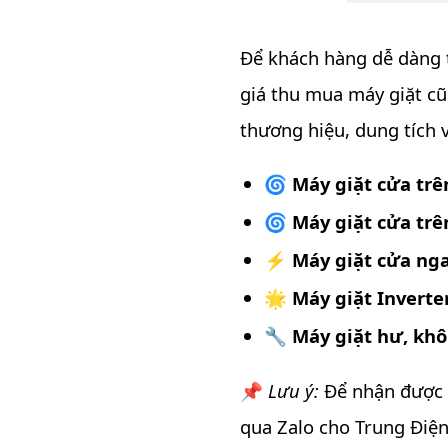
Để khách hàng dễ dàng t
giá thu mua máy giặt cũ
thương hiệu, dung tích v
🌀
Máy giặt cửa trê
🌀
Máy giặt cửa trê
⚡
Máy giặt cửa ng
🌟
Máy giặt Inverte
🔧
Máy giặt hư, kh
📌
Lưu ý:
Để nhận được b
qua Zalo cho Trung Điện