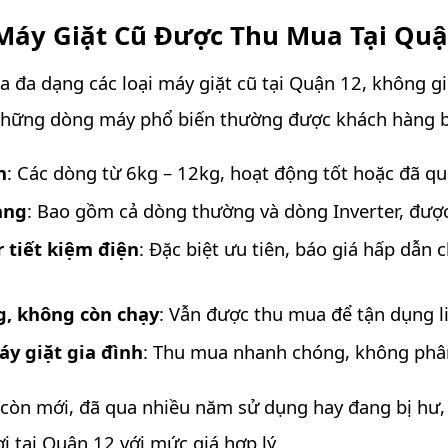
Máy Giặt Cũ Được Thu Mua Tại Quậ
 đa dạng các loại máy giặt cũ tại Quận 12, không g
 những dòng máy phổ biến thường được khách hàng b
n
: Các dòng từ 6kg – 12kg, hoạt động tốt hoặc đã q
ang
: Bao gồm cả dòng thường và dòng Inverter, đượ
r tiết kiệm điện
: Đặc biệt ưu tiên, báo giá hấp dẫn
g, không còn chạy
: Vẫn được thu mua để tận dụng li
áy giặt gia đình
: Thu mua nhanh chóng, không phân
 còn mới, đã qua nhiều năm sử dụng hay đang bị hư
i tại Quận 12 với mức giá hợp lý.