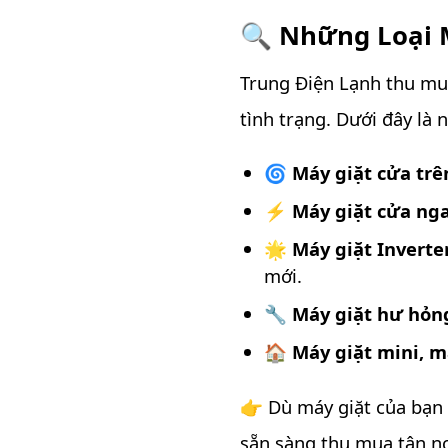
🔍 Những Loại 
Trung Điện Lạnh thu mua
tình trạng. Dưới đây là
🌀
Máy giặt cửa trê
⚡
Máy giặt cửa ng
🌟
Máy giặt Inverte
mới.
🔧
Máy giặt hư hỏn
🏠
Máy giặt mini, m
👉 Dù máy giặt của bạn
sẵn sàng thu mua tận nơ