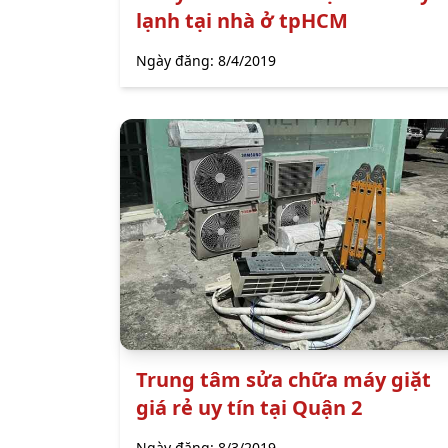
lạnh tại nhà ở tpHCM
Ngày đăng:
8/4/2019
Trung tâm sửa chữa máy giặt
giá rẻ uy tín tại Quận 2
Ngày đăng:
8/3/2019