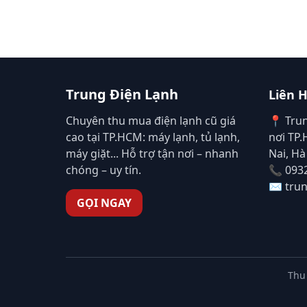
Trung Điện Lạnh
Liên 
Chuyên thu mua điện lạnh cũ giá
📍 Tru
cao tại TP.HCM: máy lạnh, tủ lạnh,
nơi TP
máy giặt... Hỗ trợ tận nơi – nhanh
Nai, Hà
chóng – uy tín.
📞 093
✉️ tru
GỌI NGAY
Thu 