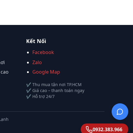
Kết Nối
Facebook
nơi
Zalo
 cao
Google Map
✔ Thu mua tận nơi TP.HCM
✔ Giá cao – thanh toán ngay
✔ Hỗ trợ 24/7
 Lạnh
0932.383.966