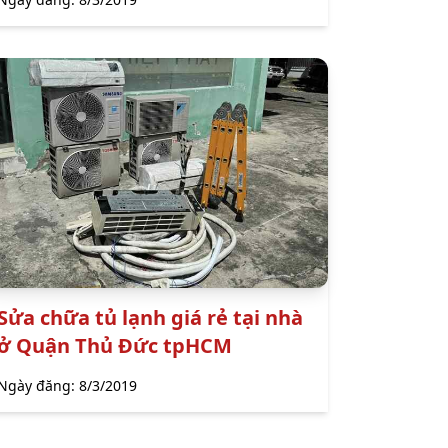
Sửa chữa tủ lạnh giá rẻ tại nhà
ở Quận Thủ Đức tpHCM
Ngày đăng:
8/3/2019