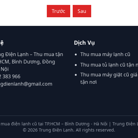
Trước
Sau
Hệ
Dịch Vụ
ng Điện Lạnh – Thu mua tận
Thu mua máy lạnh cũ
.HCM, Bình Dương, Đồng
Thu mua tủ lạnh cũ tận 
 Nội
Thu mua máy giặt cũ giá
2 383 966
tận nơi
ngdienlanh@gmail.com
mua điện lạnh cũ tại TP.HCM – Bình Dương - Hà Nội | Trung Điện
©
2026
Trung Điện Lạnh. All rights reserved.