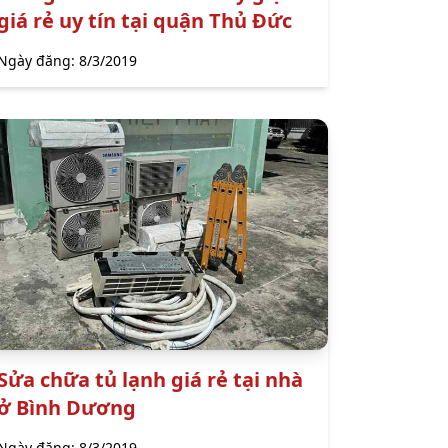
giá rẻ uy tín tại quận Thủ Đức
Ngày đăng:
8/3/2019
Sửa chữa tủ lạnh giá rẻ tại nhà
ở Bình Dương
Ngày đăng:
8/3/2019