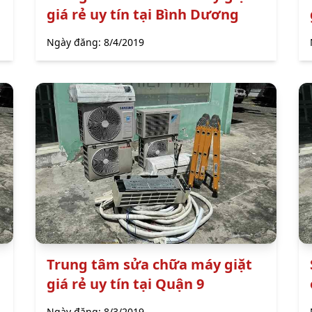
giá rẻ uy tín tại Bình Dương
Ngày đăng:
8/4/2019
Trung tâm sửa chữa máy giặt
giá rẻ uy tín tại Quận 9
Ngày đăng:
8/3/2019