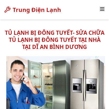
Trung Điện Lạnh
TỦ LẠNH BỊ ĐÔNG TUYẾT- SỬA CHỮA
TỦ LẠNH BỊ ĐÔNG TUYẾT TẠI NHÀ
TẠI DĨ AN BÌNH DƯƠNG