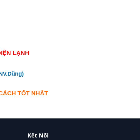
IỆN LẠNH
.NV.Dũng)
 CÁCH TỐT NHẤT
Kết Nối