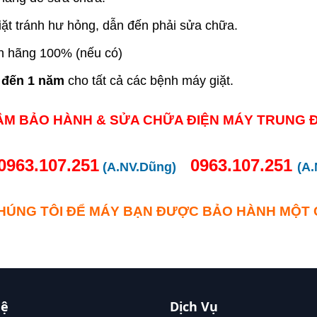
ặt tránh hư hỏng, dẫn đến phải sửa chữa.
nh hãng 100% (nếu có)
 đến 1 năm
cho tất cả các bệnh máy giặt.
ÂM BẢO HÀNH & SỬA CHỮA ĐIỆN MÁY TRUNG Đ
0963.107.251
0963.107.251
(A.NV.Dũng)
(A
HÚNG TÔI ĐỂ MÁY BẠN ĐƯỢC BẢO HÀNH MỘT
Hệ
Dịch Vụ