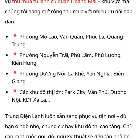
vụ
thu mua tủ lạnh cũ quận Hoàng Mai
– khu vực mà
chúng tôi đang mở rộng thu mua với nhiều ưu đãi hấp
dẫn.
📍 Phường Mộ Lao, Văn Quán, Phúc La, Quang
Trung
📍 Phường Nguyễn Trãi, Phú Lãm, Phú Lương,
Kiến Hưng
📍 Phường Dương Nội, La Khê, Yên Nghĩa, Biên
Giang
📍 Các khu đô thị lớn: Park City, Văn Phú, Dương
Nội, KĐT Xa La...
Trung Điện Lạnh luôn sẵn sàng phục vụ tận nơi – dù
bạn ở ngõ nhỏ, chung cư hay khu đô thị cao tầng. Chỉ
cần một cuộc gọi, đội ngũ kỹ thuật sẽ đến tận nhà hỗ