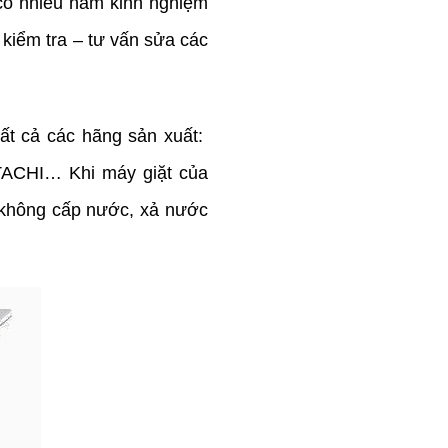
có nhiều năm kinh nghiệm
ể kiểm tra – tư vấn sửa các
tất cả các hãng sản xuất:
CHI… Khi máy giặt của
t không cấp nước, xả nước