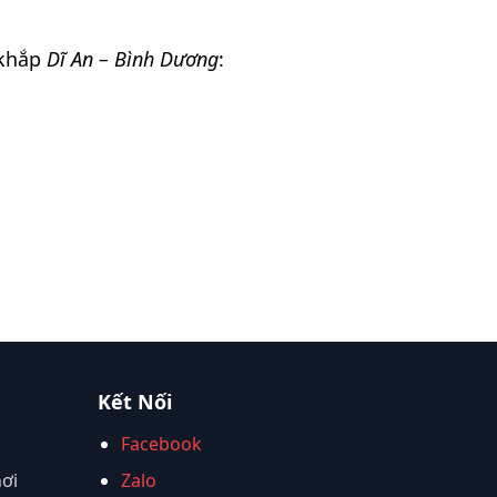
 khắp
Dĩ An – Bình Dương
:
Kết Nối
Facebook
nơi
Zalo