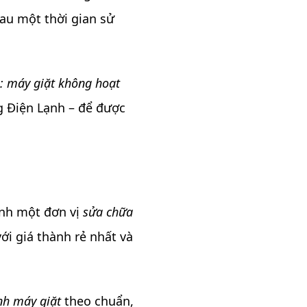
au một thời gian sử
g
: máy giặt không hoạt
ng Điện Lạnh – để được
ành một đơn vị
sửa chữa
với giá thành rẻ nhất và
inh máy giặt
theo chuẩn,