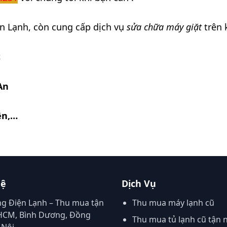
n Lạnh, còn cung cấp dịch vụ
sửa chữa máy giặt
trên
t
An
ên,…
Hệ
Dịch Vụ
ng Điện Lạnh – Thu mua tận
Thu mua máy lạnh cũ
.HCM, Bình Dương, Đồng
Thu mua tủ lạnh cũ tận 
 Nội