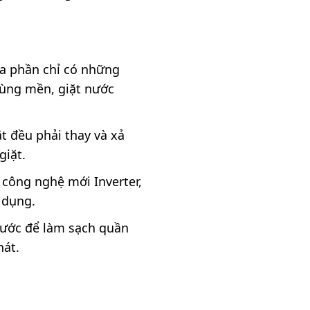
đa phần chỉ có những
mùng mền, giặt nước
t đều phải thay và xả
giặt.
 công nghệ mới Inverter,
 dụng.
 nước để làm sạch quần
nát.