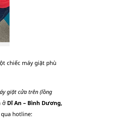
một chiếc máy giặt phù
y giặt cửa trên (lồng
n ở
Dĩ An – Bình Dương,
 qua hotline: