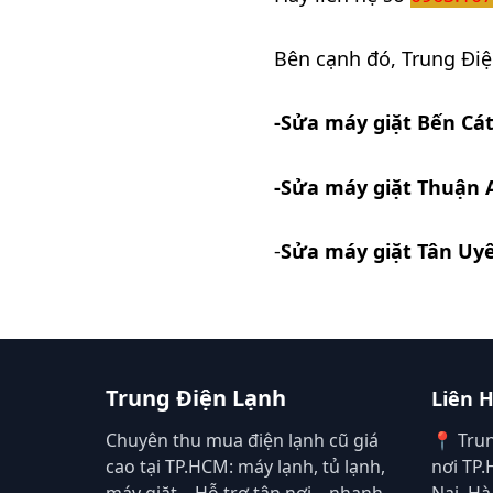
Bên cạnh đó, Trung Điệ
-Sửa máy giặt Bến Cá
-Sửa máy giặt Thuận 
-
Sửa máy giặt Tân Uy
Trung Điện Lạnh
Liên 
Chuyên thu mua điện lạnh cũ giá
📍 Tru
cao tại TP.HCM: máy lạnh, tủ lạnh,
nơi TP
máy giặt... Hỗ trợ tận nơi – nhanh
Nai, Hà