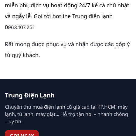
miễn phí, dịch vụ hoạt động 24/7 kể cả chủ nhật
và ngày lễ. Gọi tới hotline Trung điện lạnh
0
963.107.251
Rất mong được phục vụ và nhận được các góp ý
từ quý khách.
Trung Điện Lạnh
Chuyên thu mua điện lạnh cũ giá cao tại TP.HCM: máy
lạnh, tủ lạnh, máy giặt... Hỗ trợ tận nơi – nhanh chóng
– uy tín.
GỌI NGAY