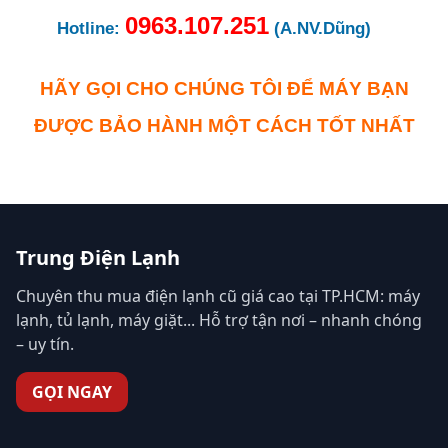
0963.107.251
Hotline:
(A.NV.Dũng)
HÃY GỌI CHO CHÚNG TÔI ĐỂ MÁY BẠN
ĐƯỢC BẢO HÀNH MỘT CÁCH TỐT NHẤT
Trung Điện Lạnh
Chuyên thu mua điện lạnh cũ giá cao tại TP.HCM: máy
lạnh, tủ lạnh, máy giặt... Hỗ trợ tận nơi – nhanh chóng
– uy tín.
GỌI NGAY