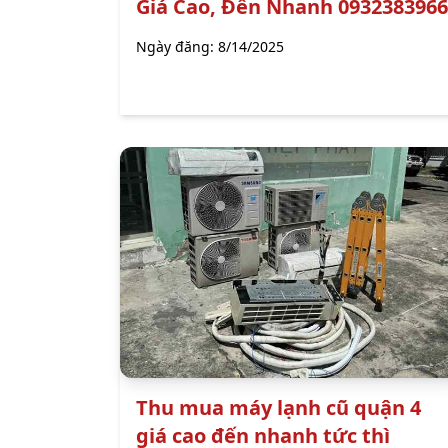
Giá Cao, Đến Nhanh 0932383966
Ngày đăng:
8/14/2025
Thu mua máy lạnh cũ quận 4
giá cao đến nhanh tức thì