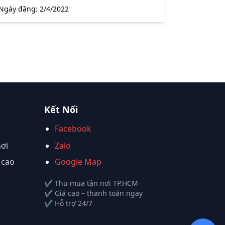
Ngày đăng:
2/4/2022
Kết Nối
Facebook
nơi
Zalo
 cao
Google Map
✔ Thu mua tận nơi TP.HCM
✔ Giá cao – thanh toán ngay
✔ Hỗ trợ 24/7