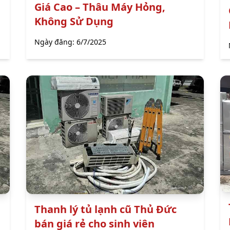
Giá Cao – Thâu Máy Hỏng,
Không Sử Dụng
Ngày đăng:
6/7/2025
Thanh lý tủ lạnh cũ Thủ Đức
bán giá rẻ cho sinh viên