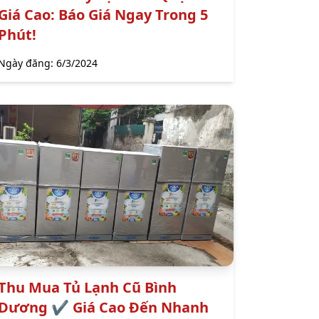
Giá Cao: Báo Giá Ngay Trong 5
Phút!
Ngày đăng:
6/3/2024
Thu Mua Tủ Lạnh Cũ Bình
Dương ✔️ Giá Cao Đến Nhanh