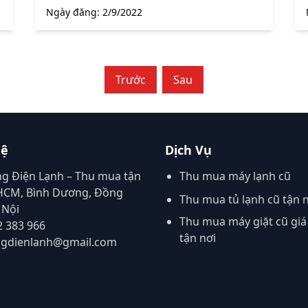
Ngày đăng:
2/9/2022
Trước
Sau
Hệ
Dịch Vụ
ng Điện Lạnh – Thu mua tận
Thu mua máy lạnh cũ
.HCM, Bình Dương, Đồng
Thu mua tủ lạnh cũ tận 
 Nội
Thu mua máy giặt cũ giá
2 383 966
tận nơi
ngdienlanh@gmail.com