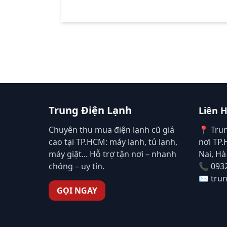
Trung Điện Lạnh
Liên 
Chuyên thu mua điện lạnh cũ giá
📍 Tru
cao tại TP.HCM: máy lạnh, tủ lạnh,
nơi TP
máy giặt... Hỗ trợ tận nơi – nhanh
Nai, Hà
chóng – uy tín.
📞 093
✉️ tru
GỌI NGAY