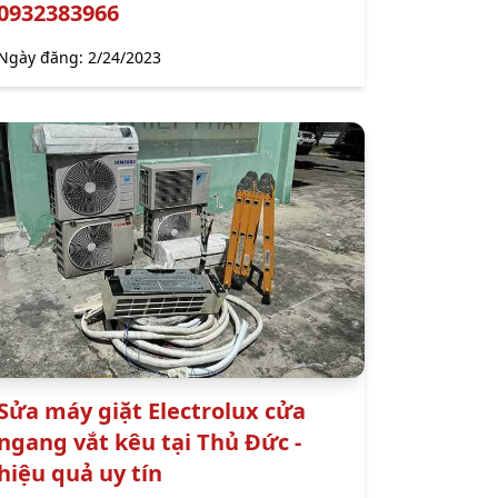
0932383966
Ngày đăng:
2/24/2023
Sửa máy giặt Electrolux cửa
ngang vắt kêu tại Thủ Đức -
hiệu quả uy tín