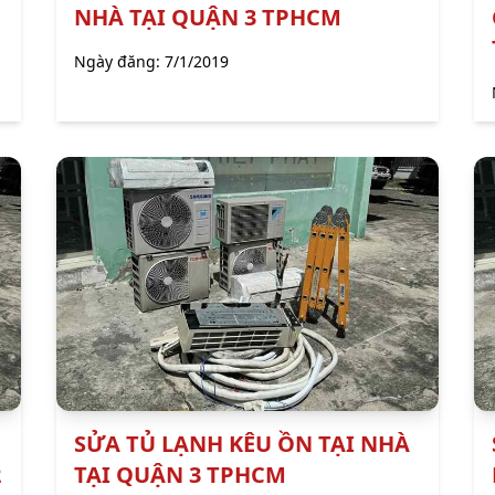
NHÀ TẠI QUẬN 3 TPHCM
Ngày đăng:
7/1/2019
SỬA TỦ LẠNH KÊU ỒN TẠI NHÀ
2
TẠI QUẬN 3 TPHCM