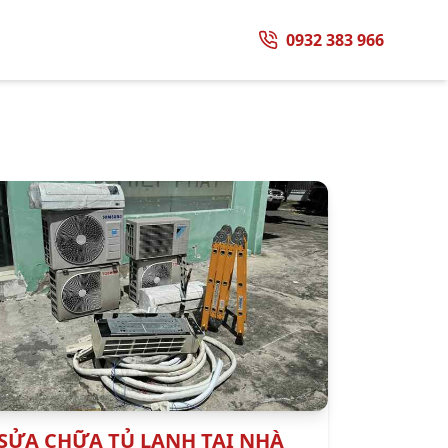
0932 383 966
SỬA CHỮA TỦ LẠNH TẠI NHÀ