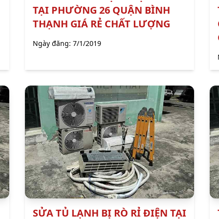
Ủ
TẠI PHƯỜNG 26 QUẬN BÌNH
THẠNH GIÁ RẺ CHẤT LƯỢNG
Ngày đăng:
7/1/2019
SỬA TỦ LẠNH BỊ RÒ RỈ ĐIỆN TẠI