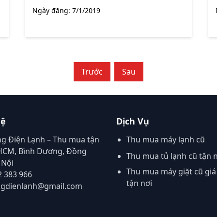
Ngày đăng:
7/1/2019
Trước
Sau
Hệ
Dịch Vụ
ng Điện Lạnh – Thu mua tận
Thu mua máy lạnh cũ
.HCM, Bình Dương, Đồng
Thu mua tủ lạnh cũ tận 
 Nội
Thu mua máy giặt cũ giá
2 383 966
tận nơi
ngdienlanh@gmail.com