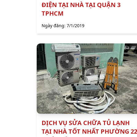
ĐIỆN TẠI NHÀ TẠI QUẬN 3
TPHCM
Ngày đăng:
7/1/2019
DỊCH VỤ SỬA CHỮA TỦ LẠNH
TẠI NHÀ TỐT NHẤT PHƯỜNG 2