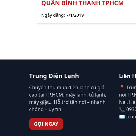
QUẬN BÌNH THẠNH TPHCM
Ngày đăng:
7/1/2019
Trung Điện Lạnh
Liên 
Chuyên thu mua điện lạnh cũ giá
📍 Tru
cao tại TP.HCM: máy lạnh, tủ lạnh,
nơi TP
máy giặt... Hỗ trợ tận nơi – nhanh
Nai, Hà
chóng – uy tín.
📞 093
✉️ tru
GỌI NGAY