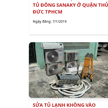
TỦ ĐÔNG SANAKY Ở QUẬN TH
ĐỨC TPHCM
Ngày đăng:
7/1/2019
SỬA TỦ LẠNH KHÔNG VÀO