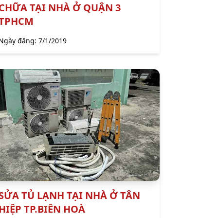
CHỮA TẠI NHÀ Ở QUẬN 3
TPHCM
Ngày đăng:
7/1/2019
SỬA TỦ LẠNH TẠI NHÀ Ở TÂN
HIỆP TP.BIÊN HOÀ