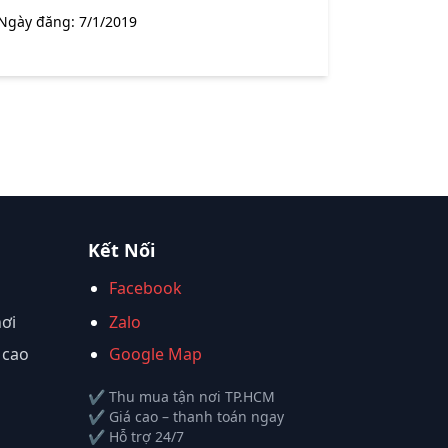
Ngày đăng:
7/1/2019
Kết Nối
Facebook
nơi
Zalo
 cao
Google Map
✔ Thu mua tận nơi TP.HCM
✔ Giá cao – thanh toán ngay
✔ Hỗ trợ 24/7