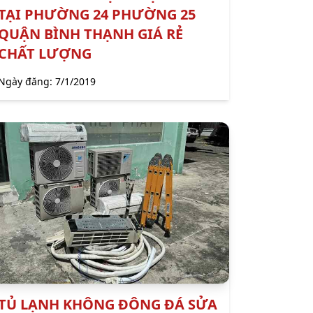
TẠI PHƯỜNG 24 PHƯỜNG 25
QUẬN BÌNH THẠNH GIÁ RẺ
CHẤT LƯỢNG
Ngày đăng:
7/1/2019
TỦ LẠNH KHÔNG ĐÔNG ĐÁ SỬA