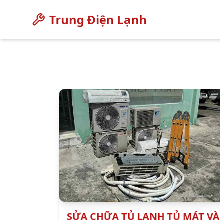
Trung Điện Lạnh
SỬA CHỮA TỦ LẠNH TỦ MÁT VÀ